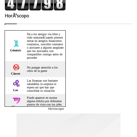
HorÃ³scopo
Horoscopo