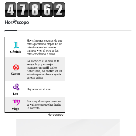
HorÃ³scopo
Horoscopo