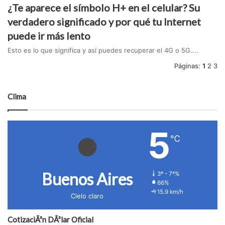
¿Te aparece el símbolo H+ en el celular? Su
verdadero significado y por qué tu Internet
puede ir más lento
Esto es lo que significa y así puedes recuperar el 4G o 5G....
Páginas:
1
2
3
Clima
5
℃
Buenos Aires
3º - 7º%
66%
15.9 km/h
Cielo claro
CotizaciÃ³n DÃ³lar Oficial