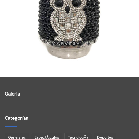
Galería
Categorías
Generales
EspectÃ¡culos
TecnologÃ­a
Deportes