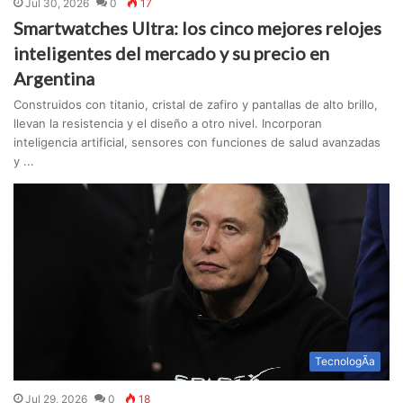
Jul 30, 2026
0
17
Smartwatches Ultra: los cinco mejores relojes
inteligentes del mercado y su precio en
Argentina
Construidos con titanio, cristal de zafiro y pantallas de alto brillo,
llevan la resistencia y el diseño a otro nivel. Incorporan
inteligencia artificial, sensores con funciones de salud avanzadas
y ...
TecnologÃ­a
Jul 29, 2026
0
18