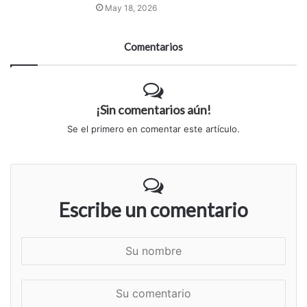
May 18, 2026
Comentarios
¡Sin comentarios aún!
Se el primero en comentar este artículo.
Escribe un comentario
S
u
n
S
o
u
m