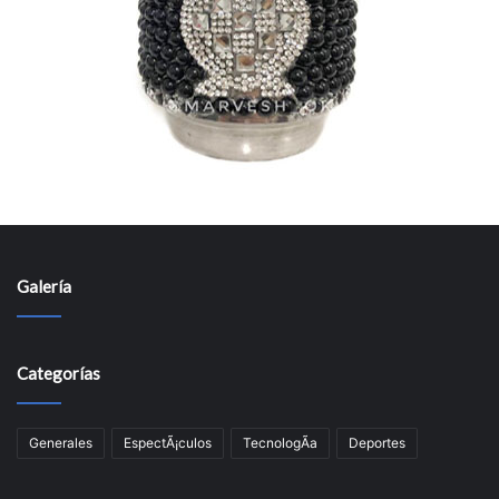
Galería
Categorías
Generales
EspectÃ¡culos
TecnologÃ­a
Deportes