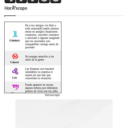
HorÃ³scopo
Horoscopo