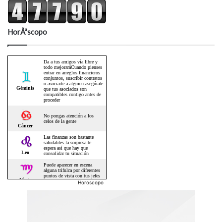
HorÃ³scopo
Horoscopo