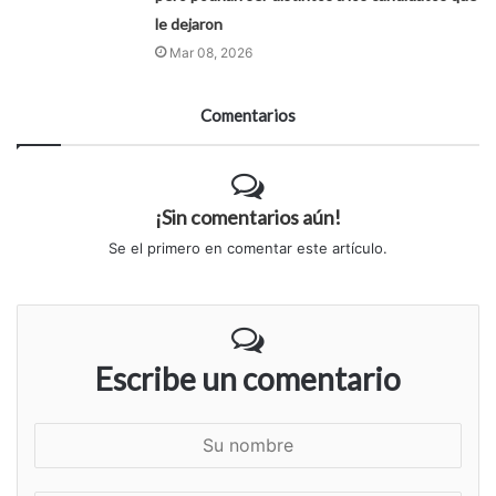
le dejaron
Mar 08, 2026
Comentarios
¡Sin comentarios aún!
Se el primero en comentar este artículo.
Escribe un comentario
S
u
n