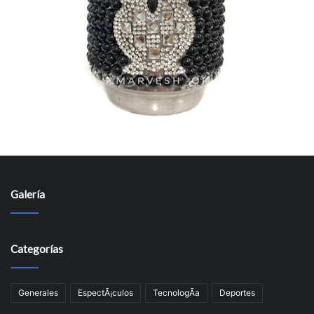
Galería
Categorías
Generales
EspectÃ¡culos
TecnologÃ­a
Deportes