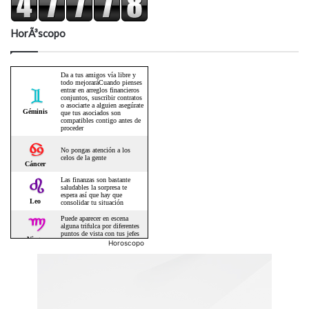
HorÃ³scopo
Horoscopo