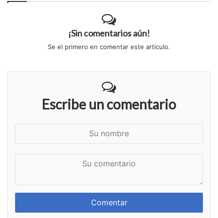
¡Sin comentarios aún!
Se el primero en comentar este artículo.
Escribe un comentario
S
u
n
S
o
u
m
c
b
o
r
m
e
e