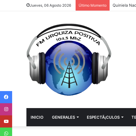
Quiniela Nac
Jueves, 06 Agosto 2026
Último Momento
Facebook
Instagram
Youtube
INICIO
GENERALES
ESPECTÃ¡CULOS
T
WhatsApp