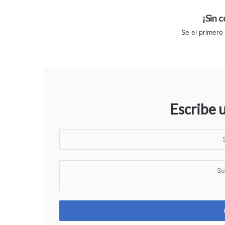
¡Sin 
Se el primero
Escribe 
S
u
n
S
o
u
m
c
b
o
r
m
e
e