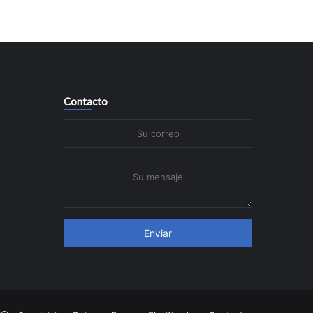
Contacto
Su
correo
Su
mensaje