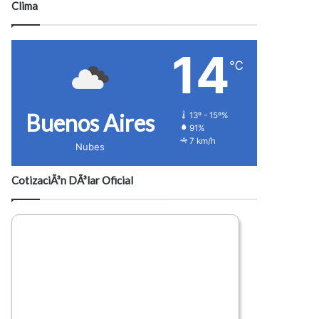
Clima
14
℃
Buenos Aires
13º - 15º%
91%
7 km/h
Nubes
CotizaciÃ³n DÃ³lar Oficial