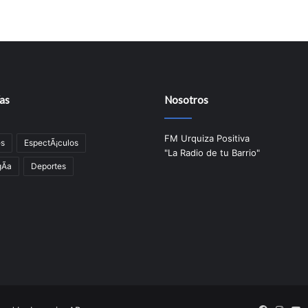
as
Nosotros
FM Urquiza Positiva
es
EspectÃ¡culos
"La Radio de tu Barrio"
Ã­a
Deportes