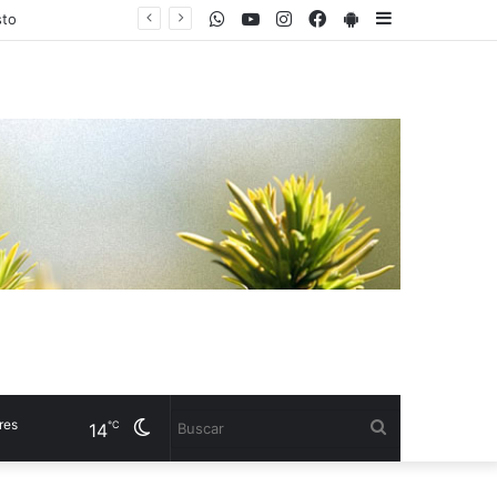
WhatsApp
Youtube
Instagram
Facebook
PlayStore
Sidebar
sto
Cambiar
Buscar
℃
14
modo