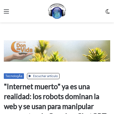
Menu
C
m
TecnologÃ­a
Escuchar artículo
"Internet muerto" ya es una
realidad: los robots dominan la
web y se usan para manipular