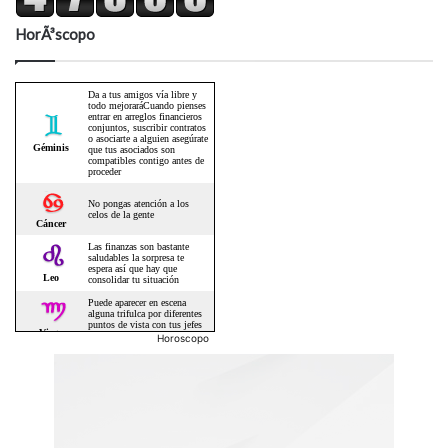
HorÃ³scopo
Horoscopo