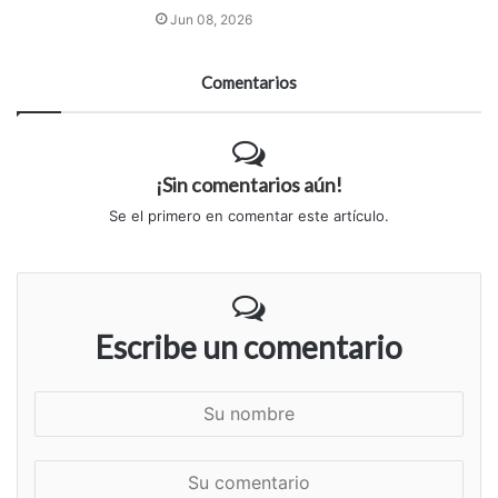
Jun 08, 2026
Comentarios
¡Sin comentarios aún!
Se el primero en comentar este artículo.
Escribe un comentario
S
u
n
S
o
u
m