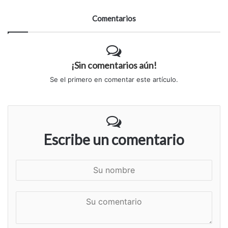
Comentarios
¡Sin comentarios aún!
Se el primero en comentar este artículo.
Escribe un comentario
S
u
n
S
o
u
m
c
b