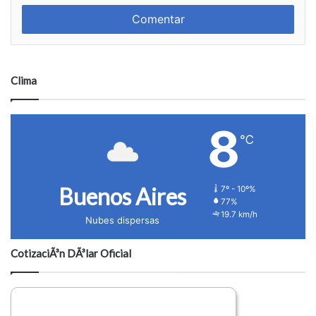
o
r
m
e
e
n
t
a
Clima
r
i
o
8
℃
Buenos Aires
7º - 10º%
77%
19.7 km/h
Nubes dispersas
CotizaciÃ³n DÃ³lar Oficial