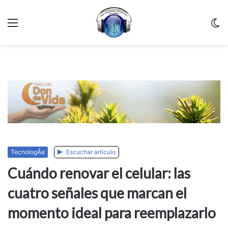
Menu
C
m
TecnologÃ­a
Escuchar artículo
Cuándo renovar el celular: las
cuatro señales que marcan el
momento ideal para reemplazarlo