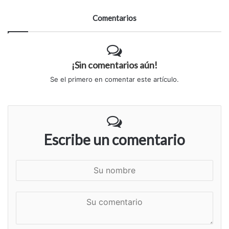
Comentarios
¡Sin comentarios aún!
Se el primero en comentar este artículo.
Escribe un comentario
S
u
n
S
o
u
m
c
b