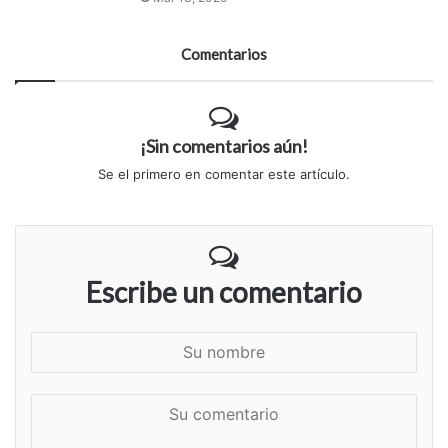
Comentarios
¡Sin comentarios aún!
Se el primero en comentar este artículo.
Escribe un comentario
S
u
n
S
o
u
m
c
b