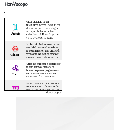
HorÃ³scopo
Horoscopo