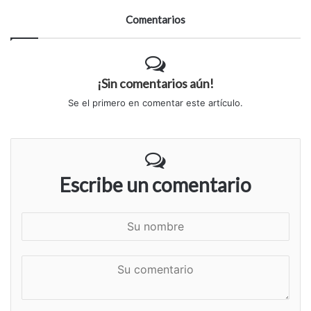
Comentarios
¡Sin comentarios aún!
Se el primero en comentar este artículo.
Escribe un comentario
S
u
n
S
o
u
m
c
b
o
r