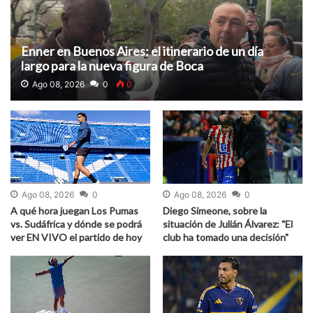
Enner en Buenos Aires: el itinerario de un día
largo para la nueva figura de Boca
Ago 08, 2026
0
0
Ago 08, 2026
0
Ago 08, 2026
0
A qué hora juegan Los Pumas
Diego Simeone, sobre la
vs. Sudáfrica y dónde se podrá
situación de Julián Álvarez: "El
ver EN VIVO el partido de hoy
club ha tomado una decisión"