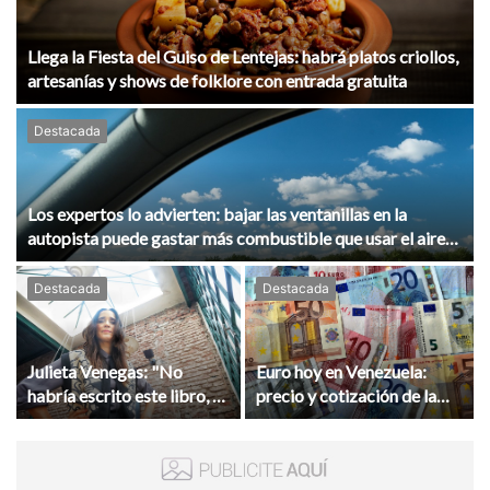
Llega la Fiesta del Guiso de Lentejas: habrá platos criollos,
artesanías y shows de folklore con entrada gratuita
Destacada
Los expertos lo advierten: bajar las ventanillas en la
autopista puede gastar más combustible que usar el aire
acondicionado
Destacada
Destacada
Julieta Venegas: "No
Euro hoy en Venezuela:
habría escrito este libro, si
precio y cotización de la
no hubiera vivido en
divisa este sábado 8 de
Buenos Aires"
agosto de 2026