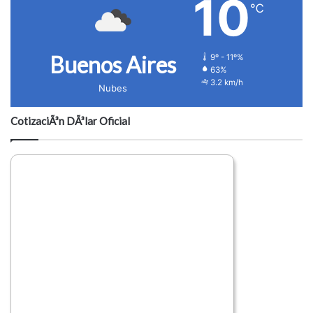
10
℃
Buenos Aires
9º - 11º%
63%
3.2 km/h
Nubes
CotizaciÃ³n DÃ³lar Oficial