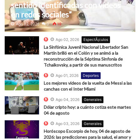
sentido identificadas con vídeos
en redes sociales”
Ago 02, 2026
0
19
Ago 02, 2026
EspectÃ¡culos
La Sinfónica Juvenil Nacional Libertador San
Martín brilló en el Colón y se animó a la
reconstrucción de la Séptima Sinfonía de
Tchaikovsky, a partir de sus manuscritos
Ago 01, 2026
Deportes
Los mejores videos de la vuelta de Messi a las
canchas con el Inter Miami
Ago 04, 2026
Generales
Dólar cripto hoy: a cuánto cotiza este martes
04 de agosto
Ago 03, 2026
Generales
Horóscopo Escorpio de hoy, 04 de agosto de
2026: las predicciones para la salud, el amor y