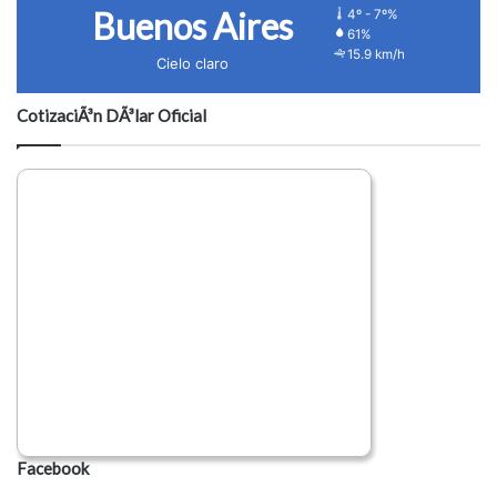
Buenos Aires
4º - 7º%
61%
15.9 km/h
Cielo claro
CotizaciÃ³n DÃ³lar Oficial
Facebook