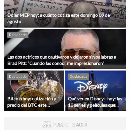
Dólar MEP hoy: a cuánto cotiza este domingo 09 de
agosto
Destacada
Las dos actrices que cautivaron y dejaron sin palabras a
Brad Pitt: “Cuando las conocí, me impresionaron”
Destacada
Destacada
Bitcoin hoy: cotización y
Qué ver en Disney+ hoy: las
precio del BTC este
10 series y películas que
domingo 9 de agosto de
lideran el ranking este
2026
domingo 9 de agosto de
2026 en Argentina