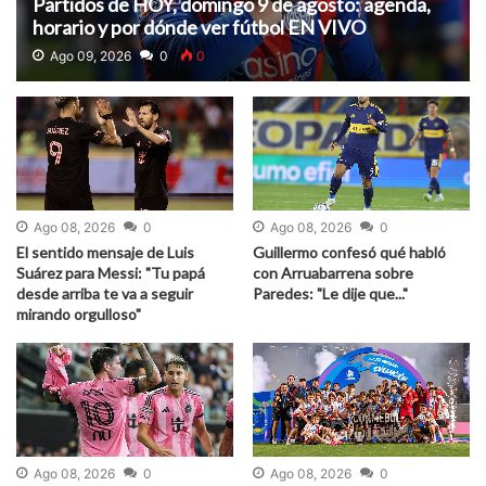
Partidos de HOY, domingo 9 de agosto: agenda,
horario y por dónde ver fútbol EN VIVO
Ago 09, 2026
0
0
Ago 08, 2026
0
Ago 08, 2026
0
El sentido mensaje de Luis
Guillermo confesó qué habló
Suárez para Messi: "Tu papá
con Arruabarrena sobre
desde arriba te va a seguir
Paredes: "Le dije que..."
mirando orgulloso"
Ago 08, 2026
0
Ago 08, 2026
0