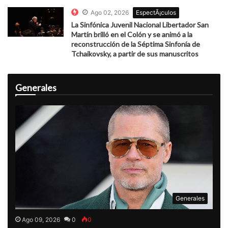
Ago 02, 2026
EspectÃ¡culos
La Sinfónica Juvenil Nacional Libertador San
Martín brilló en el Colón y se animó a la
reconstrucción de la Séptima Sinfonía de
Tchaikovsky, a partir de sus manuscritos
Generales
Generales
Ago 09, 2026
0
0