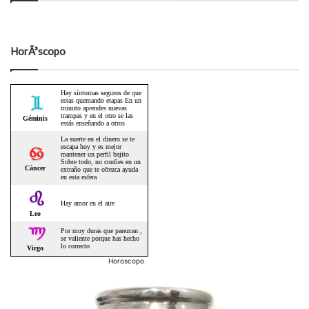
HorÃ³scopo
Horoscopo