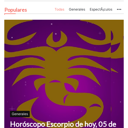
Populares
Todas
Generales
EspectÃ¡culos
Mo
Generales
Horóscopo Escorpio de hoy, 05 de